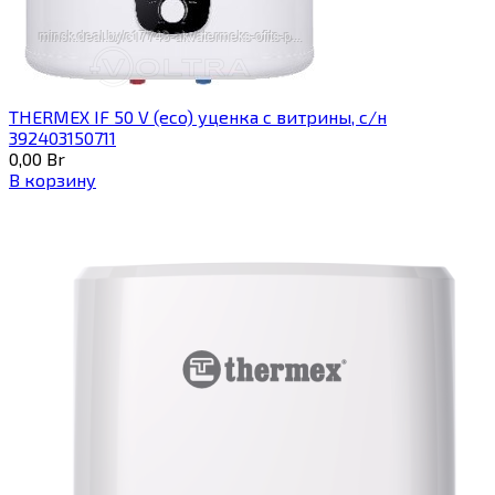
THERMEX IF 50 V (eco) уценка c витрины, с/н
392403150711
0,00
Br
В корзину