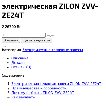
электрическая ZILON ZVV-
2E24T
2 267,00
Br
Количество
товара
В корзину
Купить в один клик
Тепловая
завеса
Категория:
Электрические тепловые завесы
электрическая
ZILON
Описание
ZVV-
Детали
2E24T
Отзывы (0)
Содержание
Электрическая тепловая завеса ZILON ZVV-2E24T
Преимущества и особенности
Почему выбрать ZILON ZVV-2E24T
Как заказать