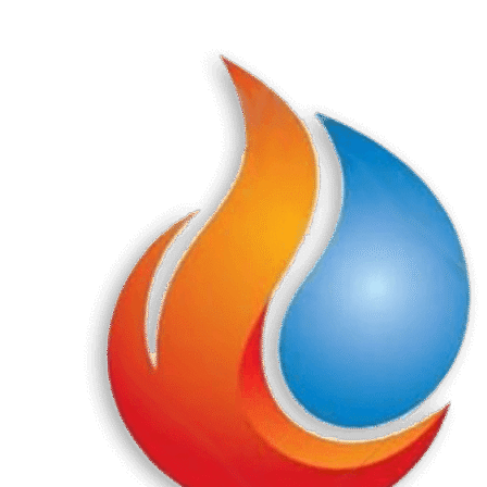
Перейти
к
содержанию