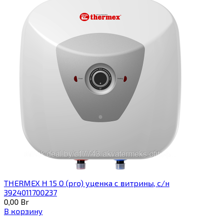
THERMEX H 15 O (pro) уценка с витрины, с/н
3924011700237
0,00
Br
В корзину