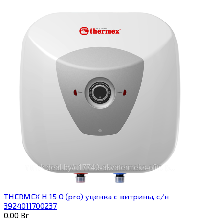
THERMEX H 15 O (pro) уценка с витрины, с/н
3924011700237
0,00
Br