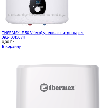
THERMEX IF 50 V (eco) уценка c витрины, с/н
392403150711
0,00
Br
В корзину