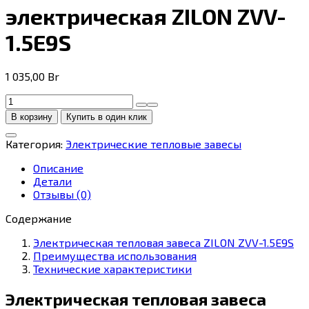
электрическая ZILON ZVV-
1.5E9S
1 035,00
Br
Количество
товара
В корзину
Купить в один клик
Тепловая
завеса
Категория:
Электрические тепловые завесы
электрическая
ZILON
Описание
ZVV-
Детали
1.5E9S
Отзывы (0)
Содержание
Электрическая тепловая завеса ZILON ZVV-1.5E9S
Преимущества использования
Технические характеристики
Электрическая тепловая завеса