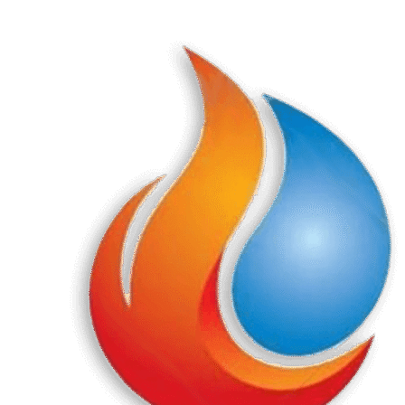
Перейти
к
содержанию