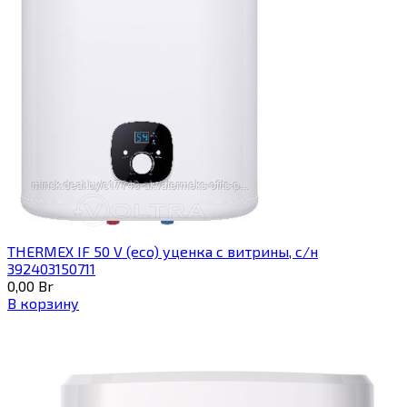
THERMEX IF 50 V (eco) уценка c витрины, с/н
392403150711
0,00
Br
В корзину