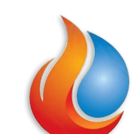
Перейти
к
содержанию