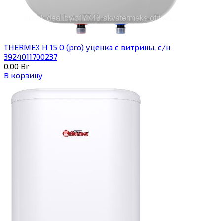
THERMEX H 15 O (pro) уценка с витрины, с/н
3924011700237
0,00
Br
В корзину