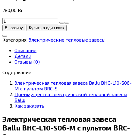
780,00
Br
Количество
товара
В корзину
Купить в один клик
Электрическая
тепловая
Категория:
Электрические тепловые завесы
завеса
Ballu
Описание
BHC-
Детали
L10-
Отзывы (0)
S06-
M
Содержание
(пульт
Электрическая тепловая завеса Ballu BHC-L10-S06-
BRC-
M с пультом BRC-S
S)
Преимущества электрической тепловой завесы
Ballu
Как заказать
Электрическая тепловая завеса
Ballu BHC-L10-S06-M с пультом BRC-