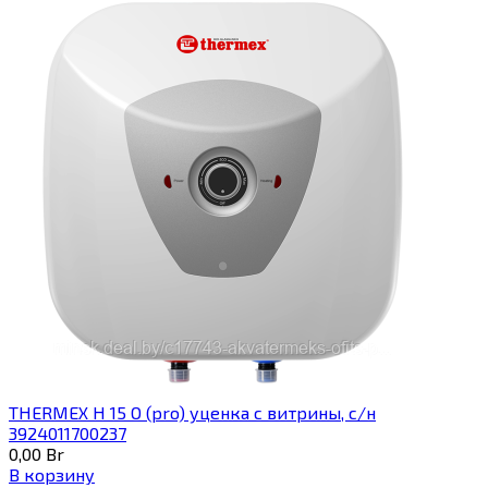
THERMEX H 15 O (pro) уценка с витрины, с/н
3924011700237
0,00
Br
В корзину