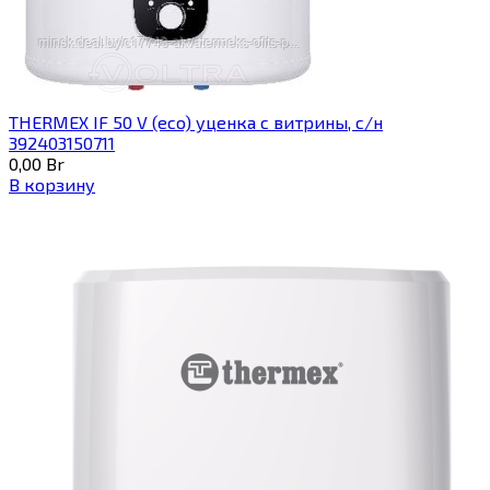
THERMEX IF 50 V (eco) уценка c витрины, с/н
392403150711
0,00
Br
В корзину