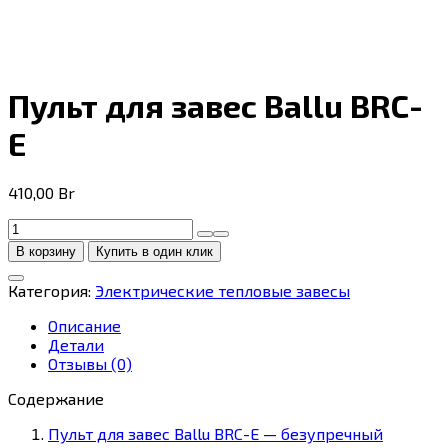
Пульт для завес Ballu BRC-
E
410,00
Br
Количество
товара
В корзину
Купить в один клик
Пульт
для
Категория:
Электрические тепловые завесы
завес
Ballu
Описание
BRC-
Детали
E
Отзывы (0)
Содержание
Пульт для завес Ballu BRC-E — безупречный