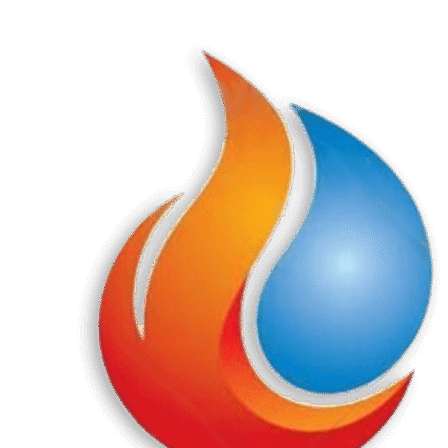
Перейти
к
содержанию