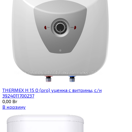
THERMEX H 15 O (pro) уценка с витрины, с/н
3924011700237
0,00
Br
В корзину