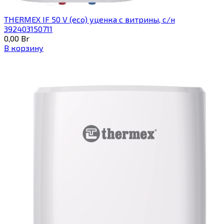
THERMEX IF 50 V (eco) уценка c витрины, с/н
392403150711
0,00
Br
В корзину