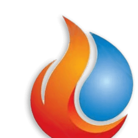
Перейти
к
содержанию