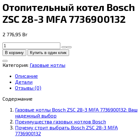
Отопительный котел Bosch
ZSC 28-3 MFA 7736900132
2 776,95
Br
Количество
товара
В корзину
Купить в один клик
Отопительный
котел
Категория:
Газовые котлы
Bosch
ZSC
Описание
28-
Детали
3
Отзывы (0)
MFA
7736900132
Содержание
Газовые котлы Bosch ZSC 28-3 MFA 7736900132: Ваш
надежный выбор
Преимущества газовых котлов Bosch
Почему стоит выбрать Bosch ZSC 28-3 MFA
7736900132