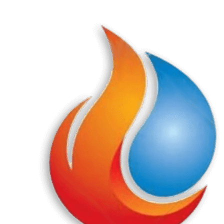
Перейти
к
содержанию