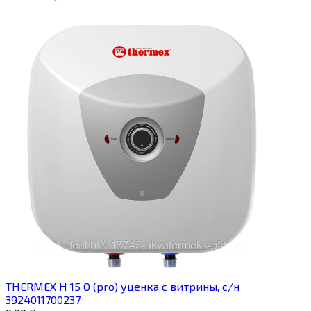
THERMEX H 15 O (pro) уценка с витрины, с/н
3924011700237