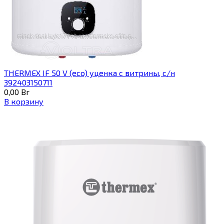
THERMEX IF 50 V (eco) уценка c витрины, с/н
392403150711
0,00
Br
В корзину