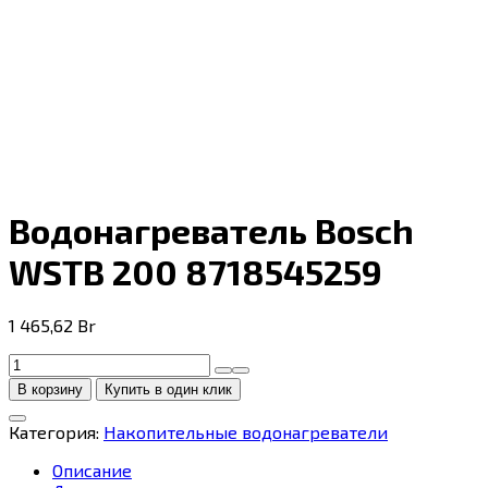
Водонагреватель Bosch
WSTB 200 8718545259
1 465,62
Br
Количество
товара
В корзину
Купить в один клик
Водонагреватель
Bosch
Категория:
Накопительные водонагреватели
WSTB
200
Описание
8718545259