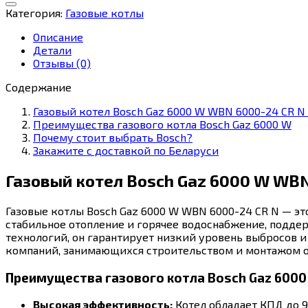
котел
Категория:
Газовые котлы
Bosch
Gaz
Описание
6000
Детали
W
Отзывы (0)
WBN
6000-
Содержание
24
Газовый котел Bosch Gaz 6000 W WBN 6000-24 CR N
CR
Преимущества газового котла Bosch Gaz 6000 W
N
Почему стоит выбрать Bosch?
7736900198
Закажите с доставкой по Беларуси
Газовый котел Bosch Gaz 6000 W WB
Газовые котлы Bosch Gaz 6000 W WBN 6000-24 CR N — эт
стабильное отопление и горячее водоснабжение, подд
технологий, он гарантирует низкий уровень выбросов и
компаний, занимающихся строительством и монтажом о
Преимущества газового котла Bosch Gaz 6000
Высокая эффективность:
Котел обладает КПД до 9