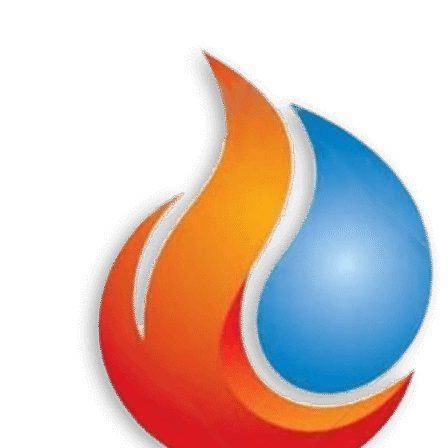
Перейти
к
содержанию