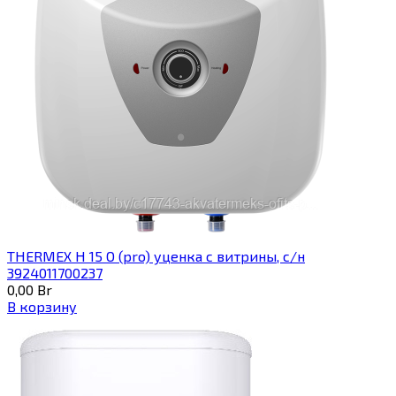
THERMEX H 15 O (pro) уценка с витрины, с/н
3924011700237
0,00
Br
В корзину