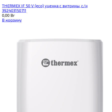
THERMEX IF 50 V (eco) уценка c витрины, с/н
392403150711
0,00
Br
В корзину