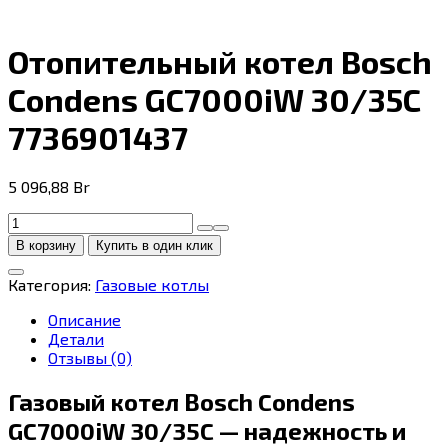
Отопительный котел Bosch
Condens GC7000iW 30/35C
7736901437
5 096,88
Br
Количество
товара
В корзину
Купить в один клик
Отопительный
котел
Категория:
Газовые котлы
Bosch
Condens
Описание
GC7000iW
Детали
30/35C
Отзывы (0)
7736901437
Газовый котел Bosch Condens
GC7000iW 30/35C — надежность и