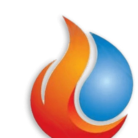
Перейти
к
содержанию