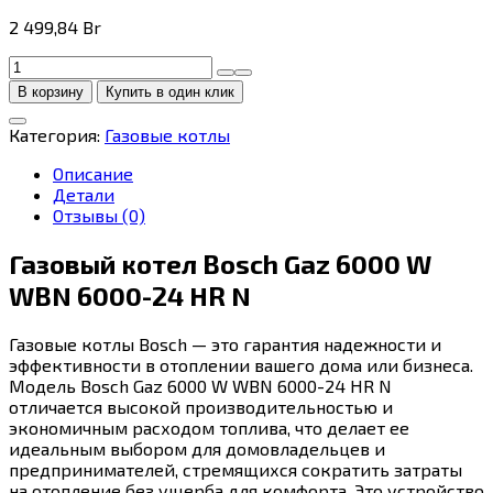
2 499,84
Br
Количество
товара
В корзину
Купить в один клик
Отопительный
котел
Категория:
Газовые котлы
Bosch
Gaz
Описание
6000
Детали
W
Отзывы (0)
WBN
6000-
Газовый котел Bosch Gaz 6000 W
24
WBN 6000-24 HR N
HR
N
7736900200
Газовые котлы Bosch — это гарантия надежности и
эффективности в отоплении вашего дома или бизнеса.
Модель Bosch Gaz 6000 W WBN 6000-24 HR N
отличается высокой производительностью и
экономичным расходом топлива, что делает ее
идеальным выбором для домовладельцев и
предпринимателей, стремящихся сократить затраты
на отопление без ущерба для комфорта. Это устройство