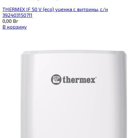
THERMEX IF 50 V (eco) уценка c витрины, с/н
392403150711
0,00
Br
В корзину