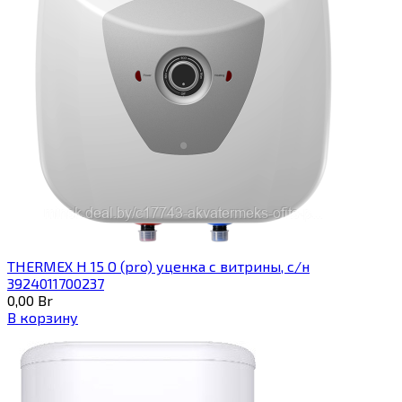
THERMEX H 15 O (pro) уценка с витрины, с/н
3924011700237
0,00
Br
В корзину