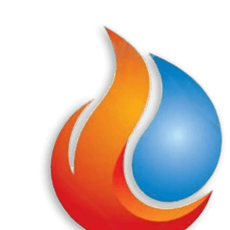
Перейти
к
содержанию