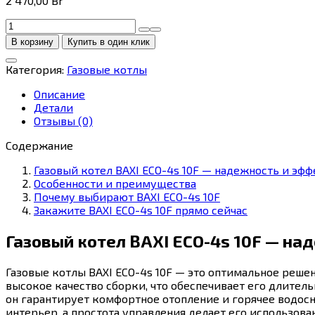
2 470,00
Br
Количество
товара
В корзину
Купить в один клик
Отопительный
котел
Категория:
Газовые котлы
BAXI
ECO-
Описание
4s
Детали
10F
Отзывы (0)
Содержание
Газовый котел BAXI ECO-4s 10F — надежность и эф
Особенности и преимущества
Почему выбирают BAXI ECO-4s 10F
Закажите BAXI ECO-4s 10F прямо сейчас
Газовый котел BAXI ECO-4s 10F — на
Газовые котлы BAXI ECO-4s 10F — это оптимальное решен
высокое качество сборки, что обеспечивает его длител
он гарантирует комфортное отопление и горячее водос
интерьер, а простота управления делает его использов