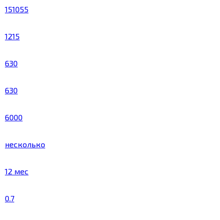
151055
1215
630
630
6000
несколько
12 мес
0.7