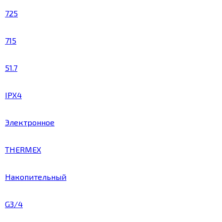
725
715
51.7
IPX4
Электронное
THERMEX
Накопительный
G3/4