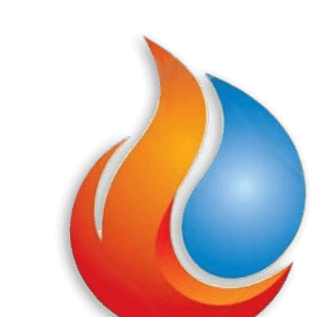
Перейти
к
содержанию