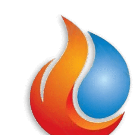
Перейти
к
содержанию