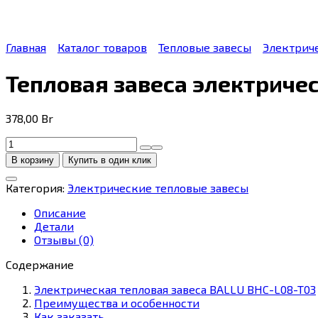
Главная
Каталог товаров
Тепловые завесы
Электрич
Тепловая завеса электриче
378,00
Br
Количество
товара
В корзину
Купить в один клик
Тепловая
завеса
Категория:
Электрические тепловые завесы
электрическая
BALLU
Описание
BHC-
Детали
L08-
Отзывы (0)
T03
Содержание
Электрическая тепловая завеса BALLU BHC-L08-T03
Преимущества и особенности
Как заказать