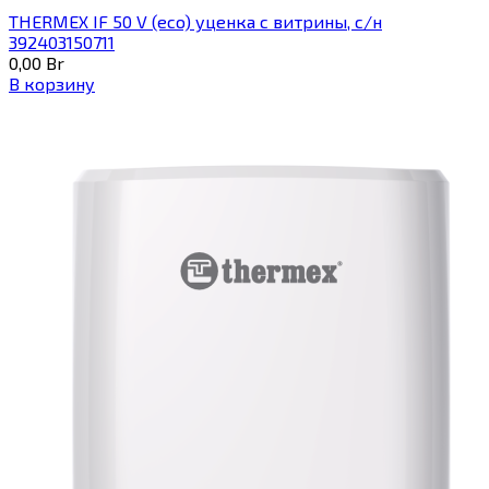
THERMEX IF 50 V (eco) уценка c витрины, с/н
392403150711
0,00
Br
В корзину