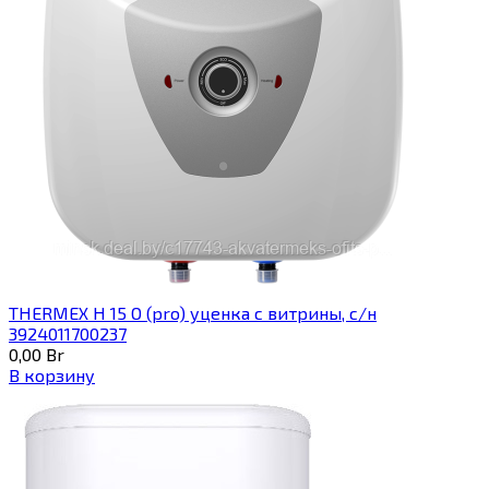
THERMEX H 15 O (pro) уценка с витрины, с/н
3924011700237
0,00
Br
В корзину