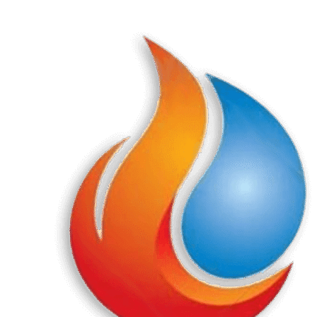
Перейти
к
содержанию