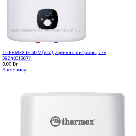
THERMEX IF 50 V (eco) уценка c витрины, с/н
392403150711
0,00
Br
В корзину