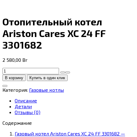
Отопительный котел
Ariston Cares XC 24 FF
3301682
2 580,00
Br
Количество
товара
В корзину
Купить в один клик
Отопительный
котел
Категория:
Газовые котлы
Ariston
Cares
Описание
XC
Детали
24
Отзывы (0)
FF
3301682
Содержание
Газовый котел Ariston Cares XC 24 FF 3301682 —