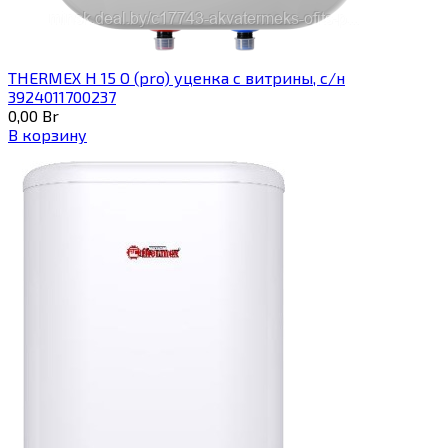
THERMEX H 15 O (pro) уценка с витрины, с/н
3924011700237
0,00
Br
В корзину