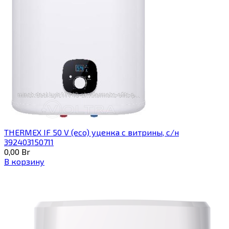
THERMEX IF 50 V (eco) уценка c витрины, с/н
392403150711
0,00
Br
В корзину