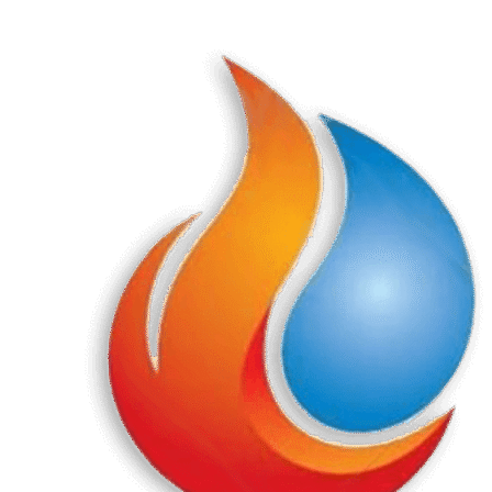
Перейти
к
содержанию