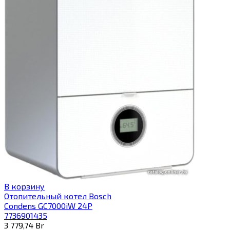
В корзину
Отопительный котел Bosch
Condens GC7000iW 24P
7736901435
3 779,74
Br