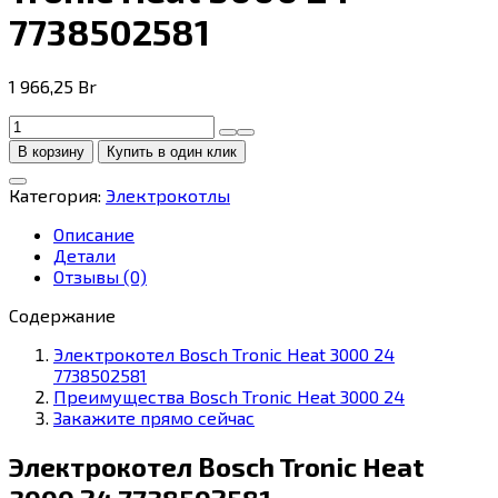
7738502581
1 966,25
Br
Количество
товара
В корзину
Купить в один клик
Отопительный
котел
Категория:
Электрокотлы
Bosch
Tronic
Описание
Heat
Детали
3000
Отзывы (0)
24
7738502581
Содержание
Электрокотел Bosch Tronic Heat 3000 24
7738502581
Преимущества Bosch Tronic Heat 3000 24
Закажите прямо сейчас
Электрокотел Bosch Tronic Heat