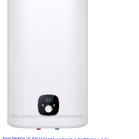
THERMEX IF 50 V (eco) уценка c витрины, с/н