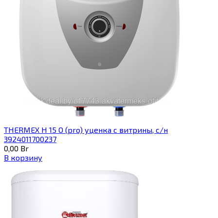
THERMEX H 15 O (pro) уценка с витрины, с/н
3924011700237
0,00
Br
В корзину