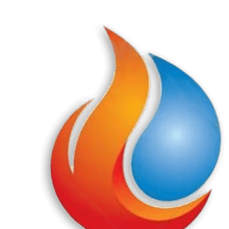
Перейти
к
содержанию