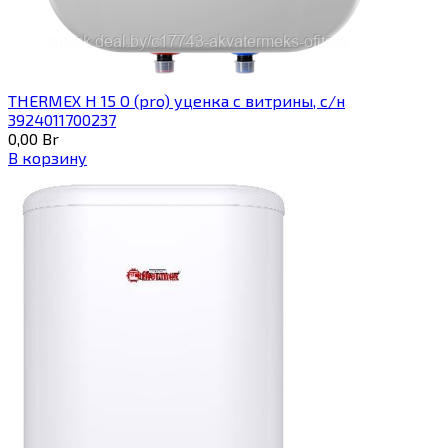
THERMEX H 15 O (pro) уценка с витрины, с/н
3924011700237
0,00
Br
В корзину