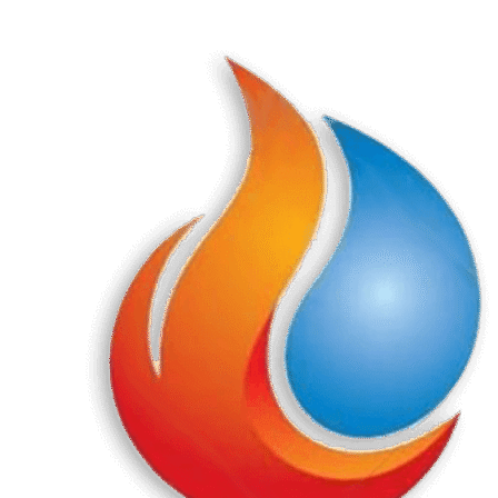
Перейти
к
содержанию