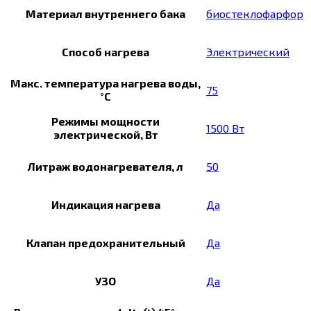
Материал внутреннего бака
биостеклофарфор
Способ нагрева
Электрический
Макс. температура нагрева воды,
75
°С
Режимы мощности
1500 Вт
электрической, Вт
Литраж водонагревателя, л
50
Индикация нагрева
Да
Клапан предохранительный
Да
УЗО
Да