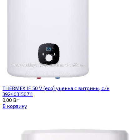
THERMEX IF 50 V (eco) уценка c витрины, с/н
392403150711
0,00
Br
В корзину