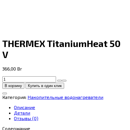
THERMEX TitaniumHeat 50
V
366,00
Br
Количество
товара
В корзину
Купить в один клик
THERMEX
TitaniumHeat
Категория:
Накопительные водонагреватели
50
V
Описание
Детали
Отзывы (0)
Содержание