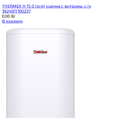
THERMEX H 15 O (pro) уценка с витрины, с/н
3924011700237
0,00
Br
В корзину