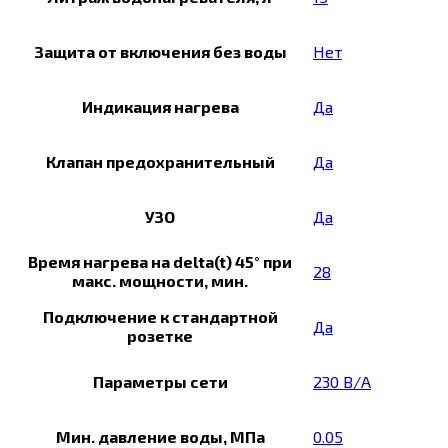
Защита от включения без воды
Нет
Индикация нагрева
Да
Клапан предохранительный
Да
УЗО
Да
Время нагрева на delta(t) 45° при
28
макс. мощности, мин.
Подключение к стандартной
Да
розетке
Параметры сети
230 В/А
Мин. давление воды, МПа
0.05