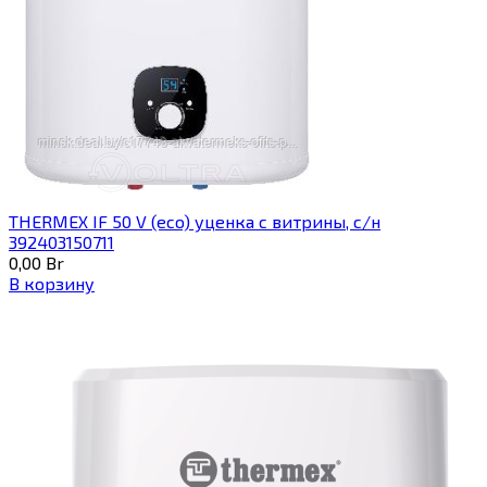
THERMEX IF 50 V (eco) уценка c витрины, с/н
392403150711
0,00
Br
В корзину