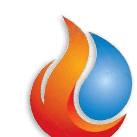
Перейти
к
содержанию