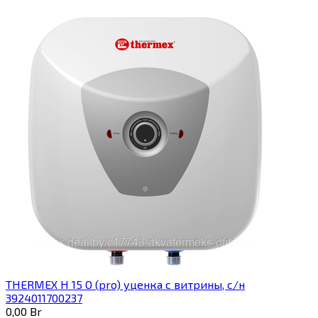
THERMEX H 15 O (pro) уценка с витрины, с/н
3924011700237
0,00
Br