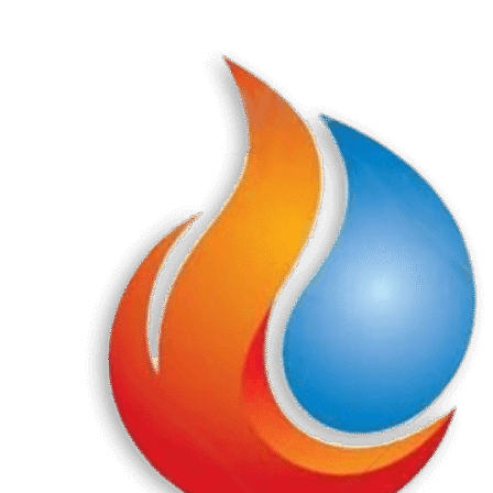
Перейти
к
содержанию