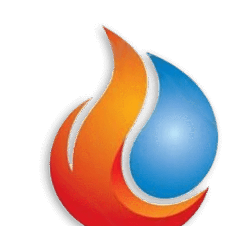
Перейти
к
содержанию