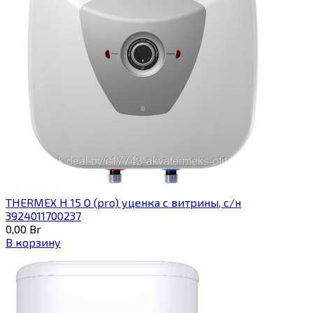
THERMEX H 15 O (pro) уценка с витрины, с/н
3924011700237
0,00
Br
В корзину