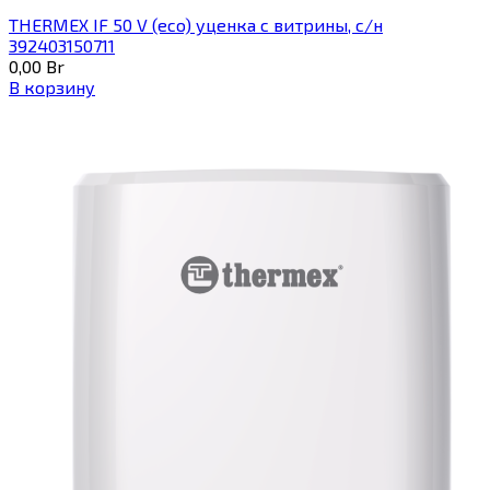
THERMEX IF 50 V (eco) уценка c витрины, с/н
392403150711
0,00
Br
В корзину