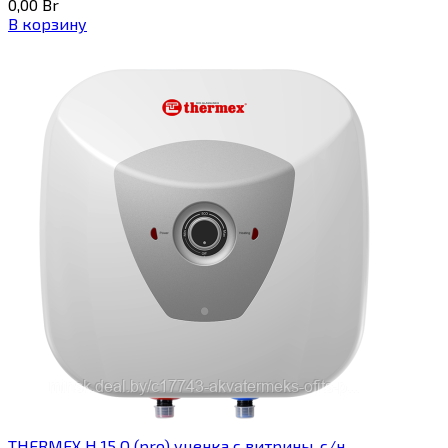
0,00
Br
В корзину
THERMEX H 15 O (pro) уценка с витрины, с/н