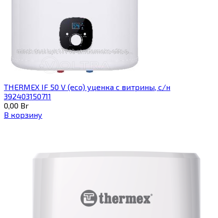
THERMEX IF 50 V (eco) уценка c витрины, с/н
392403150711
0,00
Br
В корзину