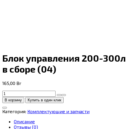
Блок управления 200-300л
в сборе (04)
165,00
Br
Количество
товара
В корзину
Купить в один клик
Блок
управления
Категория:
Комплектующие и запчасти
200-
300л
Описание
в
Отзывы (0)