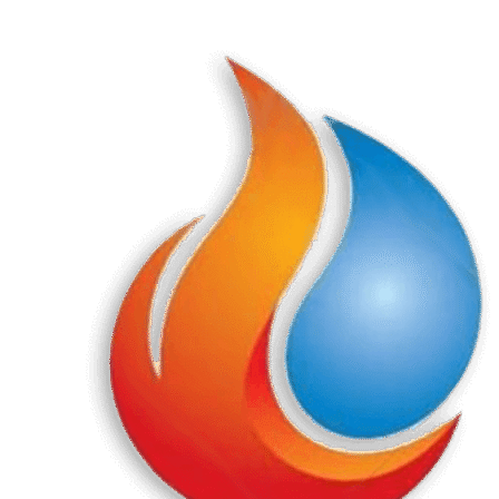
Перейти
к
содержанию