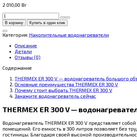
2 010,00
Br
Количество
товара
В корзину
Купить в один клик
THERMEX
ER
Категория:
Накопительные водонагреватели
300
V
Описание
Детали
Отзывы (0)
Содержание
THERMEX ER 300 V — водонагреватель большого об
Основные преимущества THERMEX ER 300 V
Почему стоит выбрать THERMEX ER 300 V
Закажите водонагреватель сейчас
THERMEX ER 300 V — водонагревате
Водонагреватель THERMEX ER 300 V представляет собой
помещений. Его емкость в 300 литров позволяет без тр
гостиницы. Благодаря своей высокой производительнос