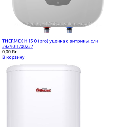
THERMEX H 15 O (pro) уценка с витрины, с/н
3924011700237
0,00
Br
В корзину