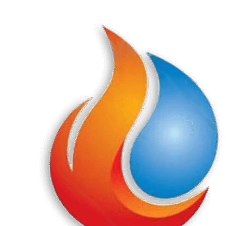
Перейти
к
содержанию