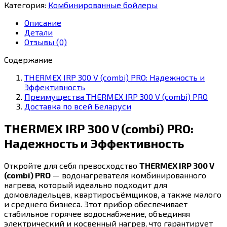
IRP
Категория:
Комбинированные бойлеры
300
V
Описание
(combi)
Детали
PRO
Отзывы (0)
Содержание
THERMEX IRP 300 V (combi) PRO: Надежность и
Эффективность
Преимущества THERMEX IRP 300 V (combi) PRO
Доставка по всей Беларуси
THERMEX IRP 300 V (combi) PRO:
Надежность и Эффективность
Откройте для себя превосходство
THERMEX IRP 300 V
(combi) PRO
— водонагревателя комбинированного
нагрева, который идеально подходит для
домовладельцев, квартиросъёмщиков, а также малого
и среднего бизнеса. Этот прибор обеспечивает
стабильное горячее водоснабжение, объединяя
электрический и косвенный нагрев, что гарантирует