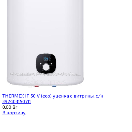
THERMEX IF 50 V (eco) уценка c витрины, с/н
392403150711
0,00
Br
В корзину