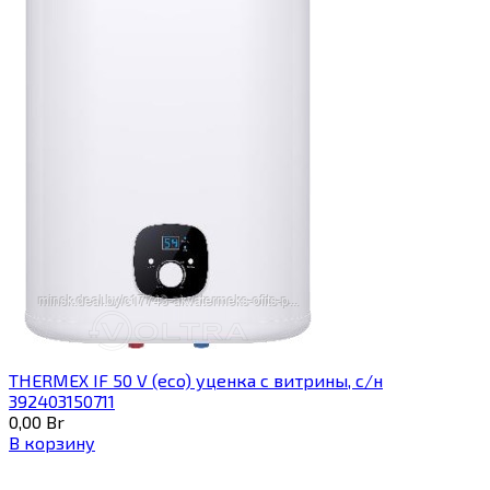
THERMEX IF 50 V (eco) уценка c витрины, с/н
392403150711
0,00
Br
В корзину