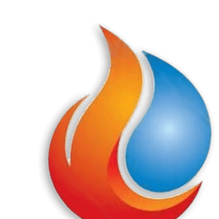
Перейти
к
содержанию