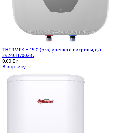
THERMEX H 15 O (pro) уценка с витрины, с/н
3924011700237
0,00
Br
В корзину