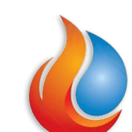
Перейти
к
содержанию