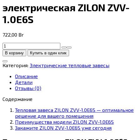
электрическая ZILON ZVV-
1.0E6S
722,00
Br
Количество
товара
В корзину
Купить в один клик
Тепловая
завеса
Категория:
Электрические тепловые завесы
электрическая
ZILON
Описание
ZVV-
Детали
1.0E6S
Отзывы (0)
Содержание
Тепловая завеса ZILON ZVV-1.0E6S — оптимальное
решение для вашего помещения
Преимущества модели ZILON ZVV-1.0E6S
Закажите ZILON ZVV-1.0E6S уже сегодня