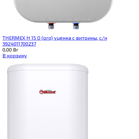
THERMEX H 15 O (pro) уценка с витрины, с/н
3924011700237
0,00
Br
В корзину