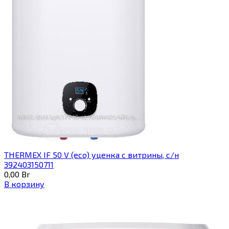
THERMEX IF 50 V (eco) уценка c витрины, с/н
392403150711
0,00
Br
В корзину