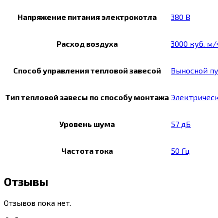
Напряжение питания электрокотла
380 В
Расход воздуха
3000 куб. м/
Способ управления тепловой завесой
Выносной пу
Тип тепловой завесы по способу монтажа
Электричес
Уровень шума
57 дБ
Частота тока
50 Гц
Отзывы
Отзывов пока нет.