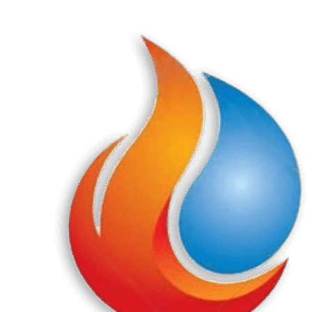
Перейти
к
содержанию