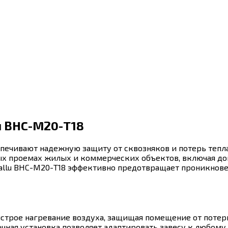
u BHC-М20-T18
спечивают надежную защиту от сквозняков и потерь теп
ных проемах жилых и коммерческих объектов, включая до
allu BHC-М20-T18 эффективно предотвращает проникновен
строе нагревание воздуха, защищая помещение от потерь
очная установка позволяет адаптировать завесу к любому