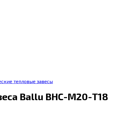
еские тепловые завесы
веса Ballu BHC-М20-T18