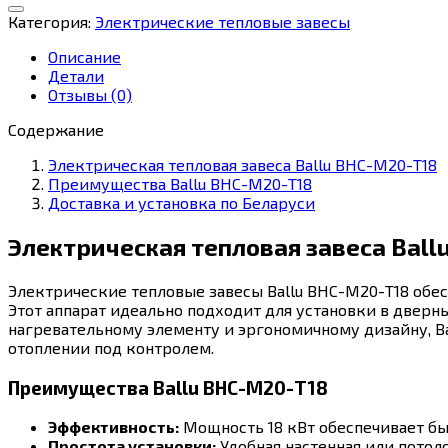
тепловая
Категория:
Электрические тепловые завесы
завеса
Ballu
Описание
BHC-
Детали
М20-
Отзывы (0)
T18
Содержание
Электрическая тепловая завеса Ballu BHC-М20-T18
Преимущества Ballu BHC-М20-T18
Доставка и установка по Беларуси
Электрическая тепловая завеса Ball
Электрические тепловые завесы Ballu BHC-М20-T18 обе
Этот аппарат идеально подходит для установки в двер
нагревательному элементу и эргономичному дизайну, B
отоплении под контролем.
Преимущества Ballu BHC-М20-T18
Эффективность:
Мощность 18 кВт обеспечивает бы
Простота установки:
Удобная настенная или потол