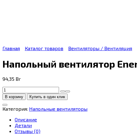
Главная
Каталог товаров
Вентиляторы / Вентиляция
Напольный вентилятор Ener
94,35
Br
Количество
товара
В корзину
Купить в один клик
Напольный
вентилятор
Категория:
Напольные вентиляторы
Energy
ELEGANCE
Описание
EN-
Детали
1626
Отзывы (0)
(45Вт)