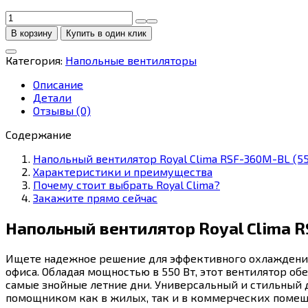
Количество
товара
В корзину
Купить в один клик
Напольный
вентилятор
Категория:
Напольные вентиляторы
Royal
Clima
Описание
RSF-
Детали
360M-
Отзывы (0)
BL
(550
Содержание
Вт)
Напольный вентилятор Royal Clima RSF-360M-BL (55
Характеристики и преимущества
Почему стоит выбрать Royal Clima?
Закажите прямо сейчас
Напольный вентилятор Royal Clima R
Ищете надежное решение для эффективного охлаждени
офиса. Обладая мощностью в 550 Вт, этот вентилятор о
самые знойные летние дни. Универсальный и стильный 
помощником как в жилых, так и в коммерческих помещ