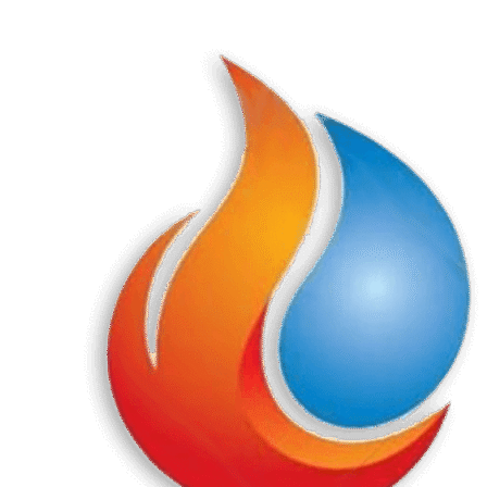
Перейти
к
содержанию