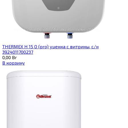
THERMEX H 15 O (pro) уценка с витрины, с/н
3924011700237
0,00
Br
В корзину