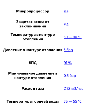
Микропроцессор
Да
Защита насоса от
Да
заклинивания
Температура в контуре
30 — 80 °C
отопления
Давление в контуре отопления
3 бар
КПД
91 %
Минимальное давление в
0.8 бар
контуре отопления
Расход газа
2.72 м3/час
Температура горячей воды
35 — 55 °C