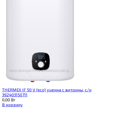
THERMEX IF 50 V (eco) уценка c витрины, с/н
392403150711
0,00
Br
В корзину