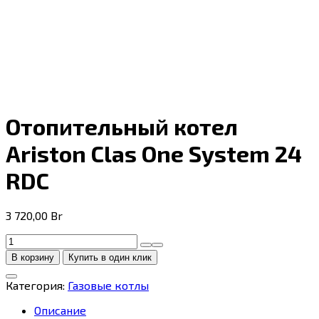
Отопительный котел
Ariston Clas One System 24
RDC
3 720,00
Br
Количество
товара
В корзину
Купить в один клик
Отопительный
котел
Категория:
Газовые котлы
Ariston
Clas
Описание