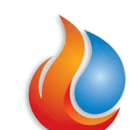
Перейти
к
содержанию