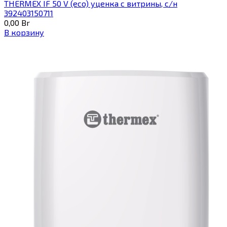
THERMEX IF 50 V (eco) уценка c витрины, с/н
392403150711
0,00
Br
В корзину