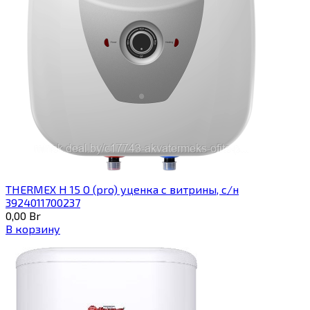
THERMEX H 15 O (pro) уценка с витрины, с/н
3924011700237
0,00
Br
В корзину