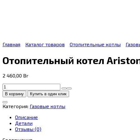
Главная
Каталог товаров
Отопительные котлы
Газов
Отопительный котел Ariston
2 460,00
Br
Количество
товара
В корзину
Купить в один клик
Отопительный
котел
Категория:
Газовые котлы
Ariston
Cares
Описание
X
Детали
24
Отзывы (0)
CF
NG
Содержание