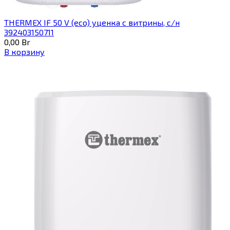
THERMEX IF 50 V (eco) уценка c витрины, с/н
392403150711
0,00
Br
В корзину