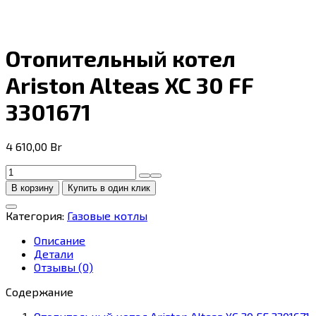
Отопительный котел
Ariston Alteas XC 30 FF
3301671
4 610,00
Br
Количество
товара
В корзину
Купить в один клик
Отопительный
котел
Категория:
Газовые котлы
Ariston
Alteas
Описание
XC
Детали
30
Отзывы (0)
FF
3301671
Содержание