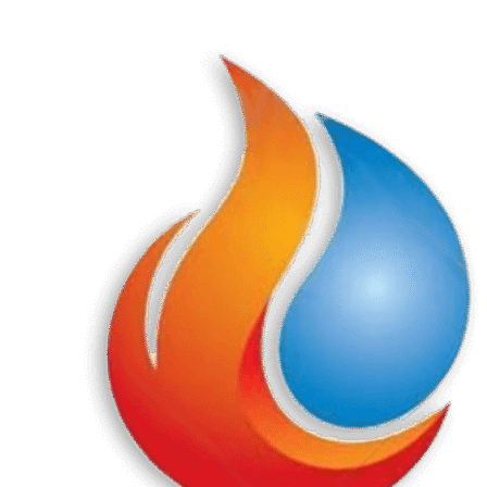
Перейти
к
содержанию