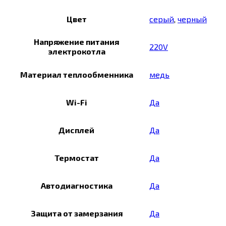
Цвет
серый
,
черный
Напряжение питания
220V
электрокотла
Материал теплообменника
медь
Wi-Fi
Да
Дисплей
Да
Термостат
Да
Автодиагностика
Да
Защита от замерзания
Да