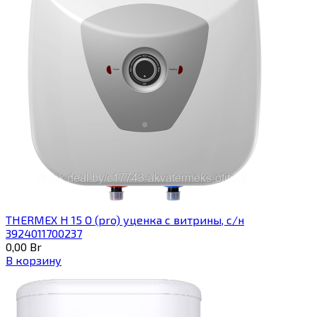
THERMEX H 15 O (pro) уценка с витрины, с/н
3924011700237
0,00
Br
В корзину