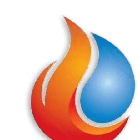
Перейти
к
содержанию