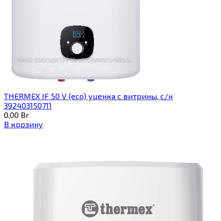
THERMEX IF 50 V (eco) уценка c витрины, с/н
392403150711
0,00
Br
В корзину