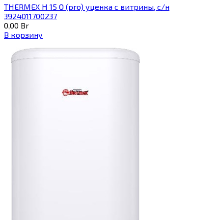
THERMEX H 15 O (pro) уценка с витрины, с/н
3924011700237
0,00
Br
В корзину