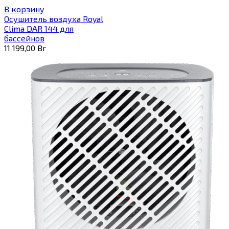
В корзину
Осушитель воздуха Royal
Clima DAR 144 для
бассейнов
11 199,00
Br