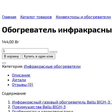
Главная
Каталог товаров
Конвекторы и обогреватели
Обогреватель инфракрасный
144,00
Br
Количество
товара
В корзину
Купить в один клик
Обогреватель
инфракрасный
Категория:
Инфракрасные обогреватели
газовый
Ballu
Описание
BIGH-
Детали
3
Отзывы (0)
Содержание
Инфракрасный газовый обогреватель Ballu BIGH-3:
Преимущества Ballu BIGH-3
Особенности и характеристики