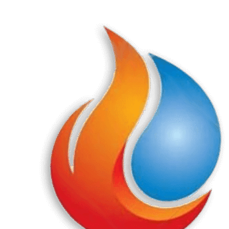
Перейти
к
содержанию