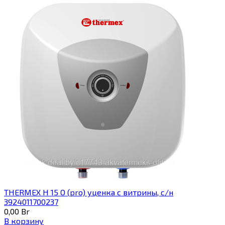
THERMEX H 15 O (pro) уценка с витрины, с/н
3924011700237
0,00
Br
В корзину