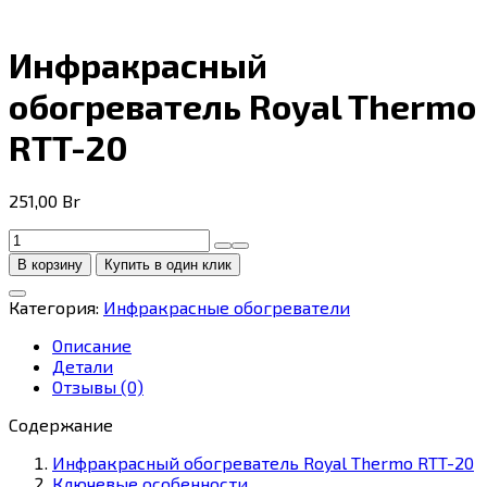
Инфракрасный
обогреватель Royal Thermo
RTT-20
251,00
Br
Количество
товара
В корзину
Купить в один клик
Инфракрасный
обогреватель
Категория:
Инфракрасные обогреватели
Royal
Thermo
Описание
RTT-
Детали
20
Отзывы (0)
Содержание
Инфракрасный обогреватель Royal Thermo RTT-20
Ключевые особенности