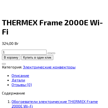
THERMEX Frame 2000E Wi-
Fi
324,00
Br
Количество
товара
В корзину
Купить в один клик
THERMEX
Frame
Категория:
Электрические конвекторы
2000E
Wi-
Описание
Fi
Детали
Отзывы (0)
Содержание
Обогреватели электрические THERMEX Frame
2000E Wi-Fi