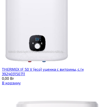
THERMEX IF 50 V (eco) уценка c витрины, с/н
392403150711
0,00
Br
В корзину