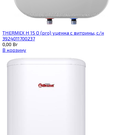
THERMEX H 15 O (pro) уценка с витрины, с/н
3924011700237
0,00
Br
В корзину