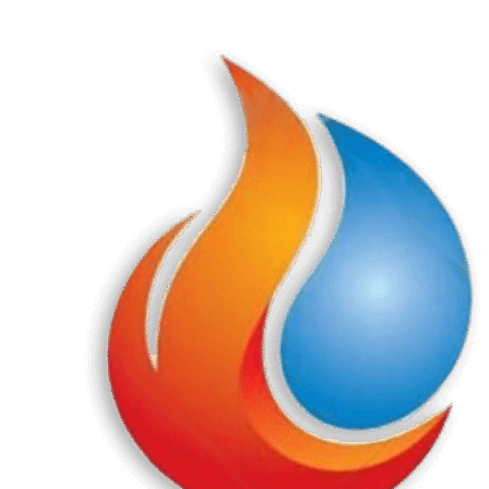
Перейти
к
содержанию