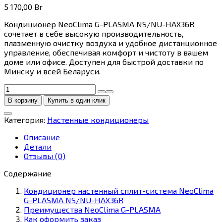
5 170,00
Br
Кондиционер NeoClima G-PLASMA NS/NU-HAX36R
сочетает в себе высокую производительность,
плазменную очистку воздуха и удобное дистанционное
управление, обеспечивая комфорт и чистоту в вашем
доме или офисе. Доступен для быстрой доставки по
Минску и всей Беларуси.
Количество
товара
В корзину
Купить в один клик
Кондиционер
настенный
Категория:
Настенные кондиционеры
сплит-
система
Описание
NeoClima
Детали
G-
Отзывы (0)
PLASMA
NS/NU-
Содержание
HAX36R
Кондиционер настенный сплит-система NeoClima
G-PLASMA NS/NU-HAX36R
Преимущества NeoClima G-PLASMA
Как оформить заказ