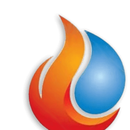
Перейти
к
содержанию