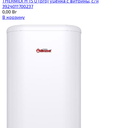
THERMEX H 15 O (pro) уценка с витрины, с/н
3924011700237
0,00
Br
В корзину