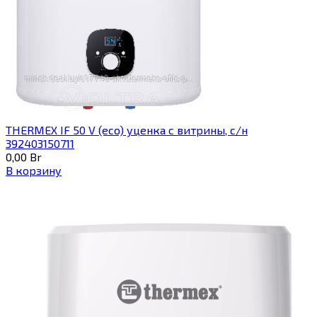
THERMEX IF 50 V (eco) уценка c витрины, с/н
392403150711
0,00
Br
В корзину