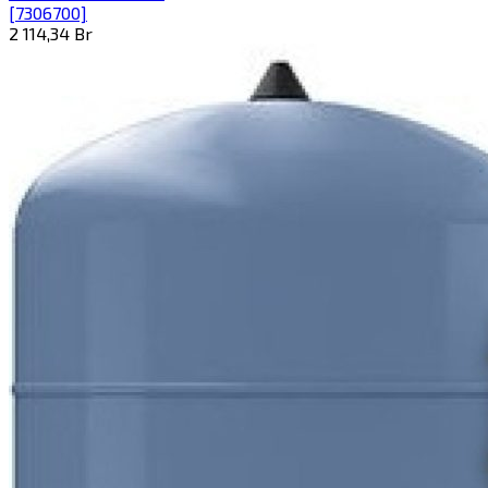
[7306700]
2 114,34
Br