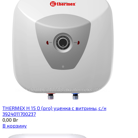
THERMEX H 15 O (pro) уценка с витрины, с/н
3924011700237
0,00
Br
В корзину