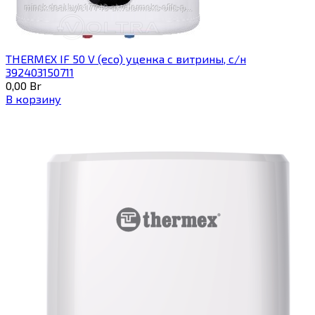
THERMEX IF 50 V (eco) уценка c витрины, с/н
392403150711
0,00
Br
В корзину