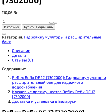
110,06
Br
Количество
товара
В корзину
Купить в один клик
Reflex
Refix
Категория:
Гидроаккумуляторы и расширительные
DE
баки
12
[7302000]
Описание
Детали
Отзывы (0)
Содержание
Reflex Refix DE 12 [7302000]: Гидроаккумулятор и
расширительный бак для надежного
водоснабжения
Ключевые преимущества Reflex Refix DE 12
[7302000]
Доставка и установка в Беларуси