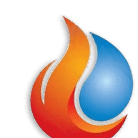
Перейти
к
содержанию