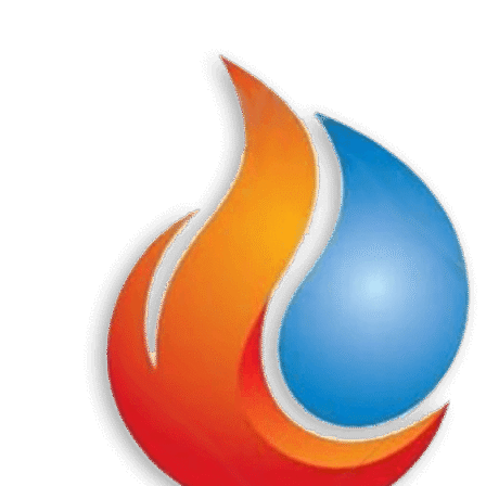
Перейти
к
содержанию