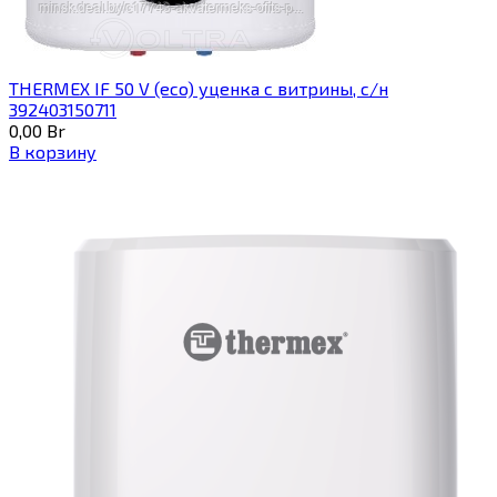
THERMEX IF 50 V (eco) уценка c витрины, с/н
392403150711
0,00
Br
В корзину