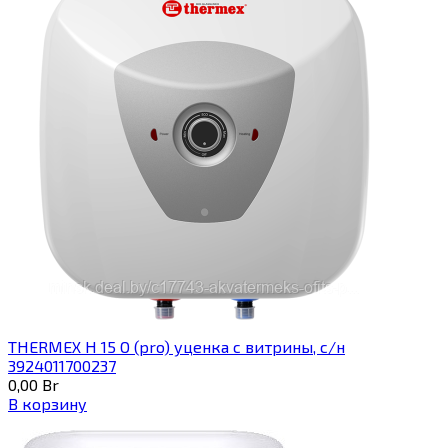
THERMEX H 15 O (pro) уценка с витрины, с/н
3924011700237
0,00
Br
В корзину