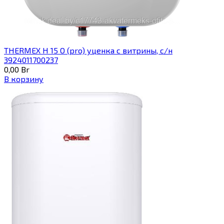
THERMEX H 15 O (pro) уценка с витрины, с/н
3924011700237
0,00
Br
В корзину