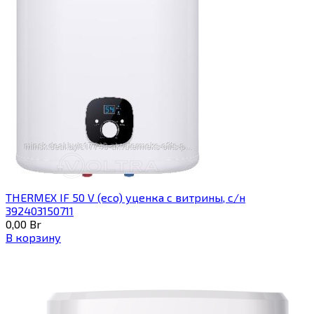
THERMEX IF 50 V (eco) уценка c витрины, с/н
392403150711
0,00
Br
В корзину