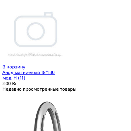
В корзину
Анод магниевый 18*130
мод. H (11)
3,00
Br
Недавно просмотренные товары