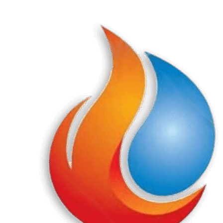
Перейти
к
содержанию