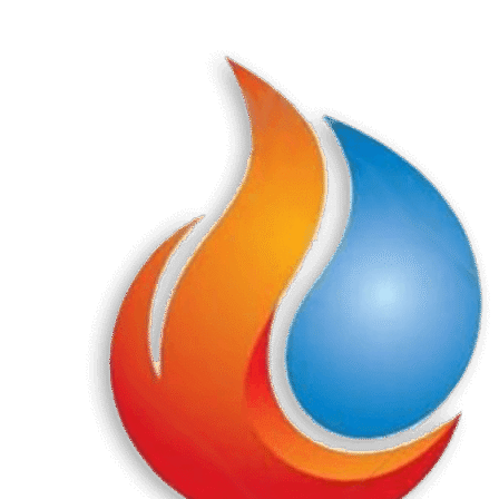
Перейти
к
содержанию