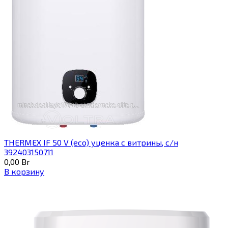
THERMEX IF 50 V (eco) уценка c витрины, с/н
392403150711
0,00
Br
В корзину