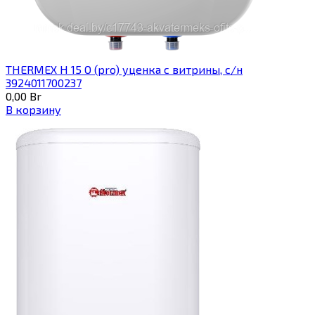
THERMEX H 15 O (pro) уценка с витрины, с/н
3924011700237
0,00
Br
В корзину