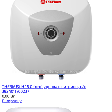
THERMEX H 15 O (pro) уценка с витрины, с/н
3924011700237
0,00
Br
В корзину