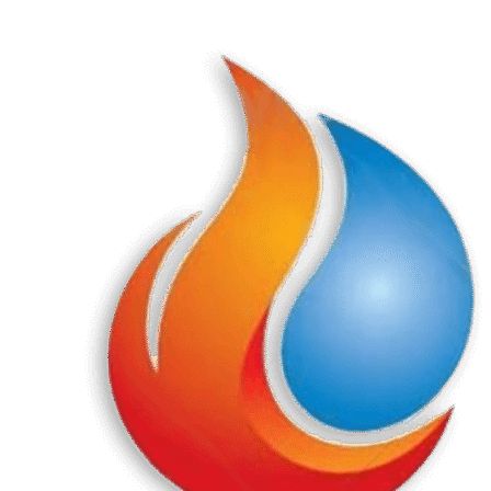
Перейти
к
содержанию