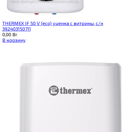
THERMEX IF 50 V (eco) уценка c витрины, с/н
392403150711
0,00
Br
В корзину