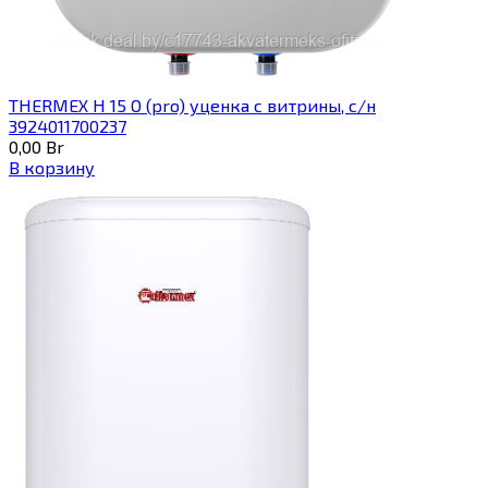
THERMEX H 15 O (pro) уценка с витрины, с/н
3924011700237
0,00
Br
В корзину