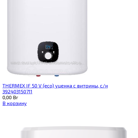
THERMEX IF 50 V (eco) уценка c витрины, с/н
392403150711
0,00
Br
В корзину