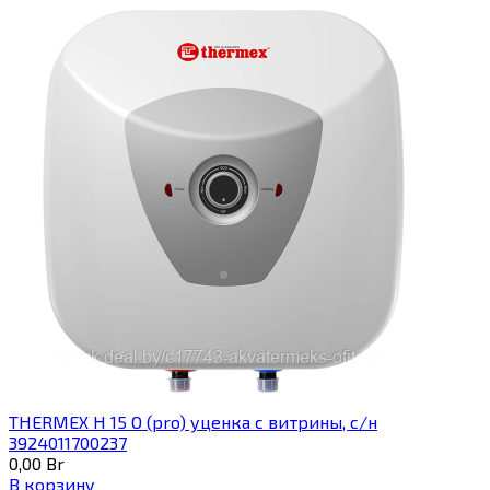
THERMEX H 15 O (pro) уценка с витрины, с/н
3924011700237
0,00
Br
В корзину