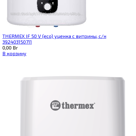
THERMEX IF 50 V (eco) уценка c витрины, с/н
392403150711
0,00
Br
В корзину