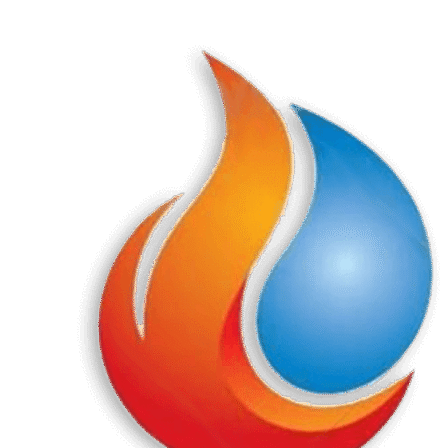
Перейти
к
содержанию