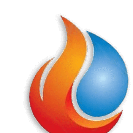
Перейти
к
содержанию