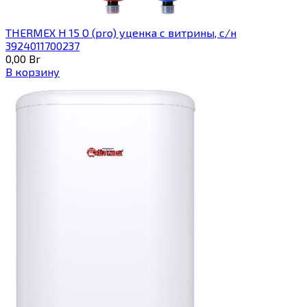
THERMEX H 15 O (pro) уценка с витрины, с/н
3924011700237
0,00
Br
В корзину