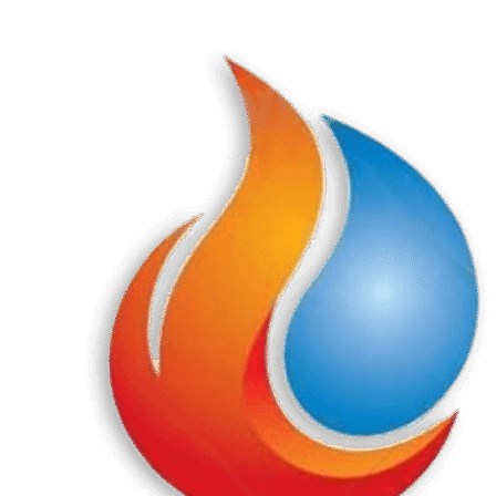
Перейти
к
содержанию