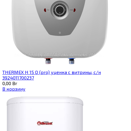
THERMEX H 15 O (pro) уценка с витрины, с/н
3924011700237
0,00
Br
В корзину