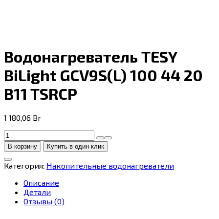
Водонагреватель TESY
BiLight GCV9S(L) 100 44 20
B11 TSRCP
1 180,06
Br
Количество
товара
В корзину
Купить в один клик
Водонагреватель
TESY
Категория:
Накопительные водонагреватели
BiLight
GCV9S(L)
Описание
100
Детали
44
Отзывы (0)
20
B11