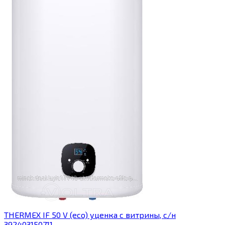
THERMEX IF 50 V (eco) уценка c витрины, с/н
392403150711