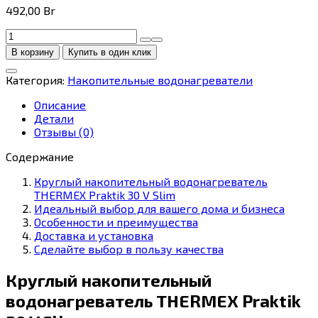
492,00
Br
Количество
товара
В корзину
Купить в один клик
THERMEX
Praktik
Категория:
Накопительные водонагреватели
30
V
Описание
Slim
Детали
Отзывы (0)
Содержание
Круглый накопительный водонагреватель
THERMEX Praktik 30 V Slim
Идеальный выбор для вашего дома и бизнеса
Особенности и преимущества
Доставка и установка
Сделайте выбор в пользу качества
Круглый накопительный
водонагреватель THERMEX Praktik