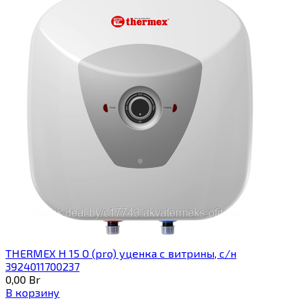
THERMEX H 15 O (pro) уценка с витрины, с/н
3924011700237
0,00
Br
В корзину