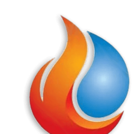
Перейти
к
содержанию