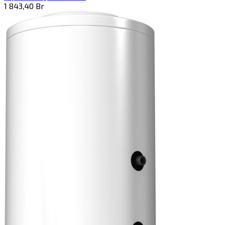
1 843,40
Br