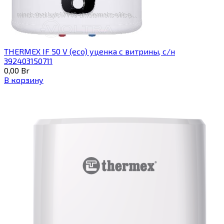
THERMEX IF 50 V (eco) уценка c витрины, с/н
392403150711
0,00
Br
В корзину